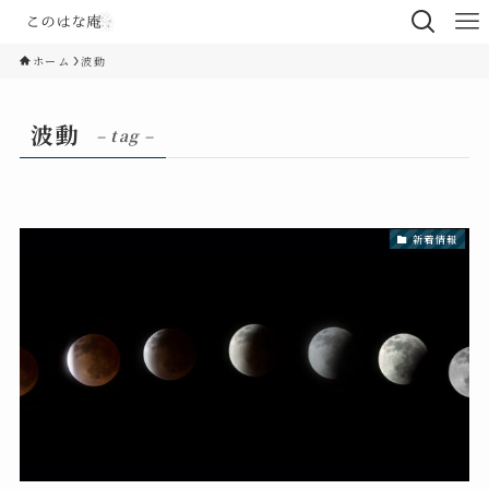
ホーム
波動
波動
– tag –
新着情報